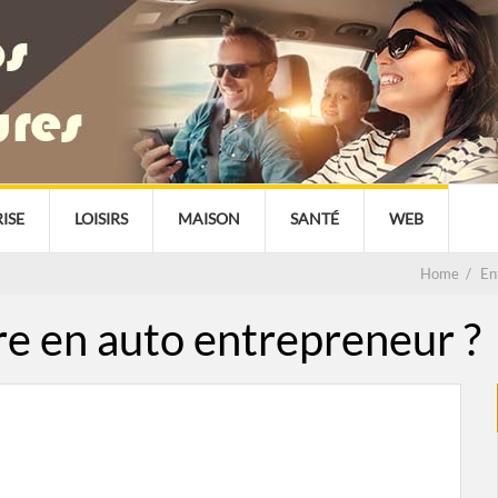
ISE
LOISIRS
MAISON
SANTÉ
WEB
Home
/
En
re en auto entrepreneur ?