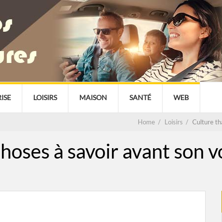
ISE
LOISIRS
MAISON
SANTÉ
WEB
Home
/
Loisirs
/
Culture th
choses à savoir avant son 