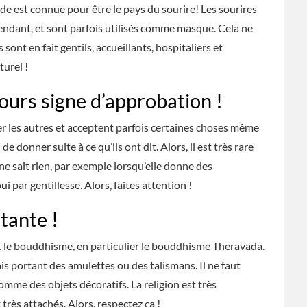
nde est connue pour être le pays du sourire! Les sourires
endant, et sont parfois utilisés comme masque. Cela ne
ont en fait gentils, accueillants, hospitaliers et
turel !
jours signe d’approbation !
er les autres et acceptent parfois certaines choses même
de donner suite à ce qu’ils ont dit. Alors, il est très rare
ne sait rien, par exemple lorsqu’elle donne des
i par gentillesse. Alors, faites attention !
rtante !
t le bouddhisme, en particulier le bouddhisme Theravada.
s portant des amulettes ou des talismans. Il ne faut
mme des objets décoratifs. La religion est très
très attachés. Alors, respectez ça !