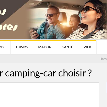
ISE
LOISIRS
MAISON
SANTÉ
WEB
Hom
 camping-car choisir ?